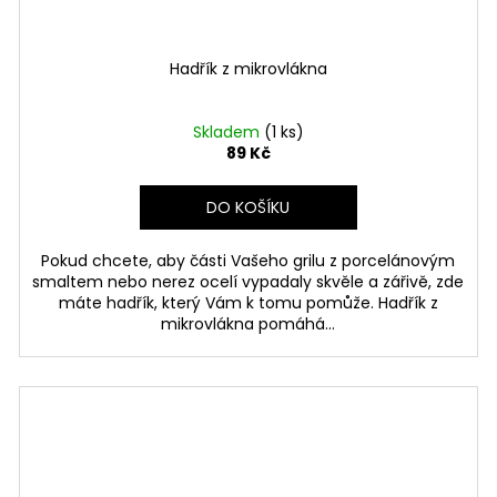
Hadřík z mikrovlákna
Skladem
(1 ks)
89 Kč
DO KOŠÍKU
Pokud chcete, aby části Vašeho grilu z porcelánovým
smaltem nebo nerez ocelí vypadaly skvěle a zářivě, zde
máte hadřík, který Vám k tomu pomůže. Hadřík z
mikrovlákna pomáhá...