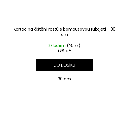
Kartáč na čištění roštů s bambusovou rukojetí - 30
cm
Skladem
(>5 ks)
179 Kč
DO KOŠÍKU
30 cm