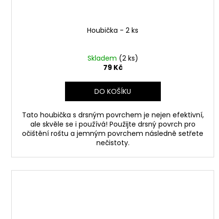
Houbička - 2 ks
Skladem
(2 ks)
79 Kč
DO KOŠÍKU
Tato houbička s drsným povrchem je nejen efektivní,
ale skvěle se i používá! Použijte drsný povrch pro
očištění roštu a jemným povrchem následně setřete
nečistoty.