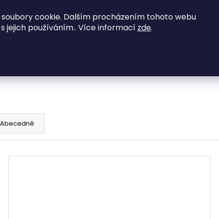
 soubory cookie. Dalším procházením tohoto webu
Grily na dřevěné uhlí
Elektrické grily
Peletov
 s jejich používáním.. Více informací
zde
.
Co potřebujete najít?
HLEDAT
Abecedně
Doporučujeme