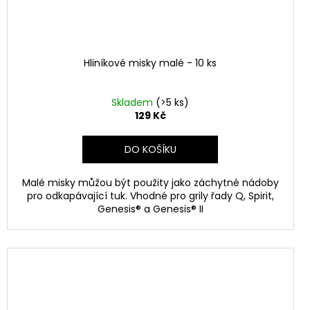
Hliníkové misky malé - 10 ks
Skladem
(>5 ks)
129 Kč
DO KOŠÍKU
Malé misky můžou být použity jako záchytné nádoby
pro odkapávající tuk. Vhodné pro grily řady Q, Spirit,
Genesis® a Genesis® II