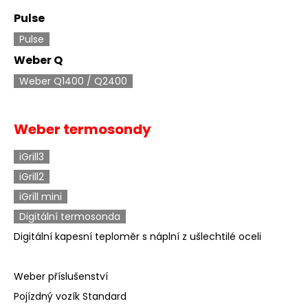
Pulse
Pulse
Weber Q
Weber Q1400 / Q2400
Weber termosondy
iGrill3
iGrill2
iGrill mini
Digitální termosonda
Digitální kapesní teploměr s náplní z ušlechtilé oceli
Weber příslušenství
Pojízdný vozík Standard