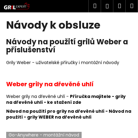
K
Přejít
Hledat
Náku
M
Přihlášen
na
o
obsah
Zpět
Zpět
košík
š
Návody k obsluze
í
C
k
Návody na použití grilů Weber a
o
příslušenství
p
o
Grily Weber - uživatelské příručky i montážní návody
t
ř
e
Weber grily na dřevěné uhlí
b
u
Weber grily na dřevěné uhlí -
Příručka majitele - grily
na dřevěné uhlí - ke stažení zde
j
Návod na použití pro grily na dřevěné uhlí -
Návod na
e
použití - grily WEBER na dřevěné uhlí
t
e
Go-Anywhere - montážní návod
n