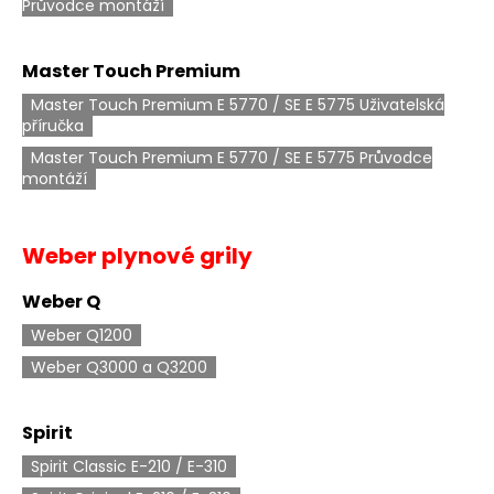
č
Průvodce montáží
u
j
Master Touch Premium
e
m
Master Touch Premium E 5770 / SE E 5775 Uživatelská
e
příručka
Master Touch Premium E 5770 / SE E 5775 Průvodce
montáží
Weber plynové grily
Weber Q
Weber Q1200
Weber Q3000 a Q3200
Spirit
Spirit Classic E-210 / E-310