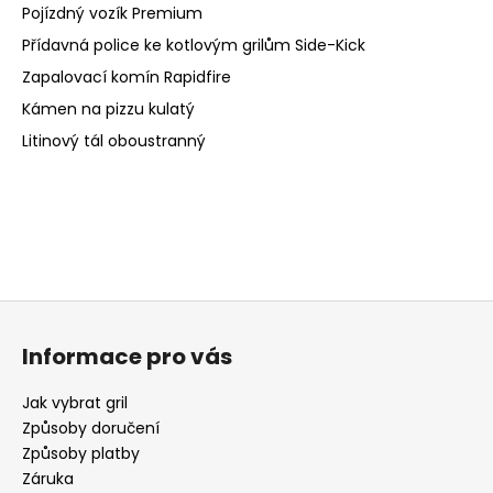
Pojízdný vozík Premium
Přídavná police ke kotlovým grilům Side-Kick
Zapalovací komín Rapidfire
Kámen na pizzu kulatý
Litinový tál oboustranný
Z
á
Informace pro vás
p
a
Jak vybrat gril
t
Způsoby doručení
í
Způsoby platby
Záruka