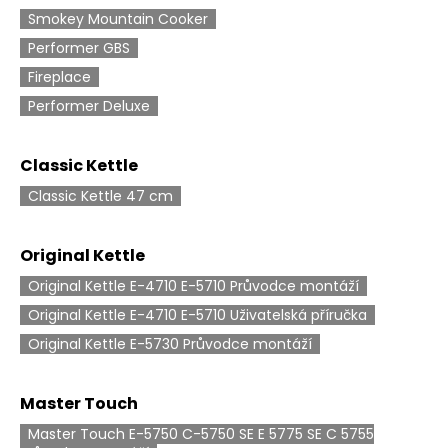
a
Smokey Mountain Cooker
j
Performer GBS
í
Fireplace
t
Performer Deluxe
?
Classic Kettle
Classic Kettle 47 cm
HLEDAT
Original Kettle
Original Kettle E-4710 E-5710 Průvodce montáží
D
Original Kettle E-4710 E-5710 Uživatelská příručka
o
Original Kettle E-5730 Průvodce montáží
p
o
Master Touch
r
u
Master Touch E-5750 C-5750 SE E 5775 SE C 5755