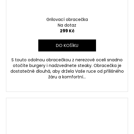
Grilovací obracečka
Na dotaz
299 Kč
DO KOŠÍKU
S touto odolnou obracečkou z nerezové oceli snadno
otočíte burgery i nadzvednete steaky. Obracečka je
dostatečně dlouhá, aby držela Vaše ruce od přílišného
žáru a komfortní...