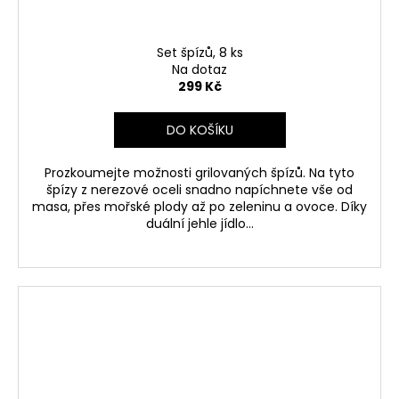
Set špízů, 8 ks
Na dotaz
299 Kč
DO KOŠÍKU
Prozkoumejte možnosti grilovaných špízů. Na tyto
špízy z nerezové oceli snadno napíchnete vše od
masa, přes mořské plody až po zeleninu a ovoce. Díky
duální jehle jídlo...