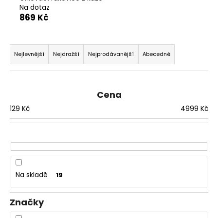
Na dotaz
a
869 Kč
j
í
Ř
t
a
Nejlevnější
Nejdražší
Nejprodávanější
Abecedně
?
z
e
n
Cena
í
129
Kč
4999
Kč
HLEDAT
p
r
o
D
d
o
u
Na skladě
p
19
k
o
t
r
Značky
ů
u