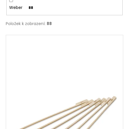
č
u
Weber
88
j
e
Položek k zobrazení:
88
m
e
V
ý
p
i
s
p
r
o
d
u
k
t
ů