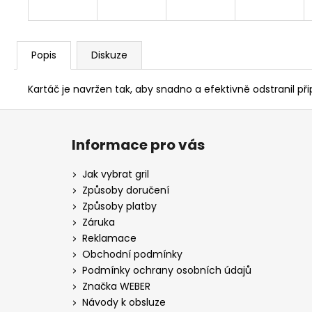
Popis
Diskuze
Kartáč je navržen tak, aby snadno a efektivně odstranil při
Z
á
Informace pro vás
p
a
Jak vybrat gril
t
Způsoby doručení
í
Způsoby platby
Záruka
Reklamace
Obchodní podmínky
Podmínky ochrany osobních údajů
Značka WEBER
Návody k obsluze