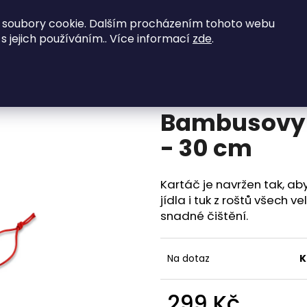
 soubory cookie. Dalším procházením tohoto webu
Grily na dřevěné uhlí
Elektrické grily
Peletov
 s jejich používáním.. Více informací
zde
.
vy kartáč na čištění roštu - 30 cm
Co potřebujete najít?
Bambusovy k
HLEDAT
- 30 cm
Kartáč je navržen tak, ab
Doporučujeme
jídla i tuk z roštů všech 
snadné čištění.
Na dotaz
K
299 Kč