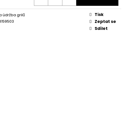
Tisk
a údržba grilů
4159503
Zeptat se
Sdílet