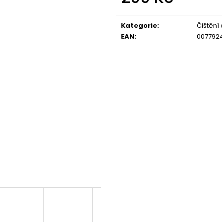
Měrná
cena:
Kategorie
:
Čištění 
EAN
:
007792