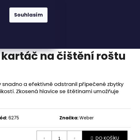
Hledat
Přihlášení
Nákupní
é grily
Příslušenství
BBQ Kuchyně
Jak
Souhlasím
košík
artáč na čištění roštu
y snadno a efektivně odstranil připečené zbytky
velikostí. Zkosená hlavice se štětinami umožňuje
ód:
6275
Značka:
Weber
DO KOŠÍKU