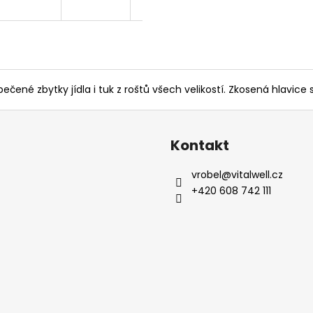
pečené zbytky jídla i tuk z roštů všech velikostí. Zkosená hlavic
Kontakt
vrobel
@
vitalwell.cz
+420 608 742 111