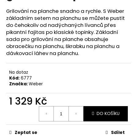
č
u
Grilování na planche snadno a rychle. S Weber
j
základním setem na planchu se můžete pustit
e
do čehokoliv od nadýchaných lívanců přes
m
pikantní fajitas po klasické topinky. Základní
e
sada pro grilování na planche obsahuje
obracečku na planchu, škrabku na planchu a
dávkovací láhev na planchu.
Na dotaz
Kód:
6777
Značka:
Weber
1 329 Kč
Měrná
DO KOŠÍKU
cena:
Zeptat se
Sdílet