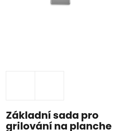
a
j
í
t
?
HLEDAT
D
o
p
Základní sada pro
o
r
grilování na planche
u