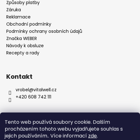
í
Způsoby platby
Záruka
Reklamace
Obchodní podmínky
Podmínky ochrany osobních údajů
Značka WEBER
Návody k obsluze
Recepty a rady
Kontakt
vrobel
@
vitalwell.cz
+420 608 742 111
Tento web používá soubory cookie. Dalším
procházením tohoto webu vyjadřujete souhlas s
jejich používáním.. Více informací
zde
.