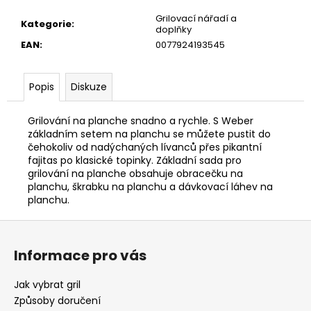
Grilovací nářadí a
Kategorie
:
doplňky
EAN
:
0077924193545
Popis
Diskuze
Grilování na planche snadno a rychle. S Weber
základním setem na planchu se můžete pustit do
čehokoliv od nadýchaných lívanců přes pikantní
fajitas po klasické topinky. Základní sada pro
grilování na planche obsahuje obracečku na
planchu, škrabku na planchu a dávkovací láhev na
planchu.
Z
á
Informace pro vás
p
a
Jak vybrat gril
t
Způsoby doručení