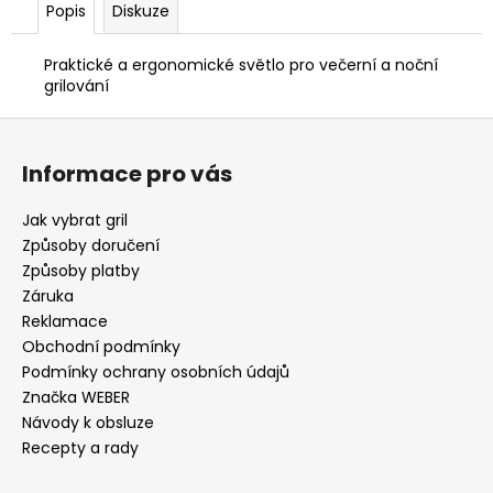
Popis
Diskuze
Praktické a ergonomické světlo pro večerní a noční
grilování
Z
á
Informace pro vás
p
a
Jak vybrat gril
t
Způsoby doručení
í
Způsoby platby
Záruka
Reklamace
Obchodní podmínky
Podmínky ochrany osobních údajů
Značka WEBER
Návody k obsluze
Recepty a rady