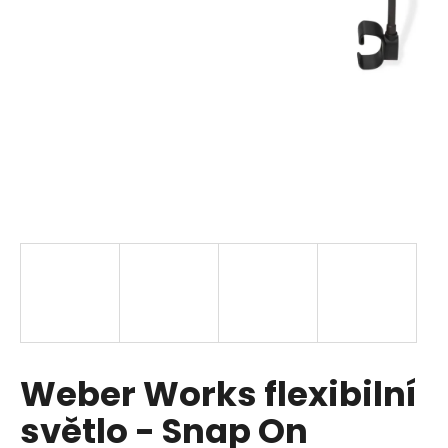
a
j
í
t
?
HLEDAT
D
o
p
Weber Works flexibilní
o
r
světlo - Snap On
u