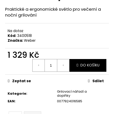
č
u
Praktické a ergonomické světlo pro večerní a
j
noční grilování
e
m
e
Na dotaz
Kód:
3400518
Značka:
Weber
1 329 Kč
Měrná
DO KOŠÍKU
cena:
Zeptat se
Sdílet
Grilovací nářadí a
Kategorie
:
doplňky
EAN
:
0077924016585