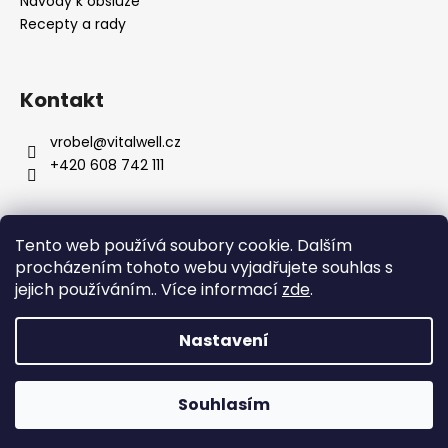
Návody k obsluze
Recepty a rady
Kontakt
vrobel
@
vitalwell.cz
+420 608 742 111
Tento web používá soubory cookie. Dalším
procházením tohoto webu vyjadřujete souhlas s
jejich používáním.. Více informací
zde
.
Nastavení
Vytvořil Shoptet
Copyright 2026
Gril-expert.cz
. Všechna práva
Souhlasím
vyhrazena.