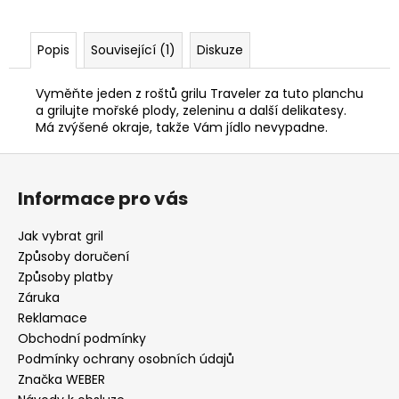
Popis
Související (1)
Diskuze
Vyměňte jeden z roštů grilu Traveler za tuto planchu
a grilujte mořské plody, zeleninu a další delikatesy.
Má zvýšené okraje, takže Vám jídlo nevypadne.
Z
á
Informace pro vás
p
a
Jak vybrat gril
t
Způsoby doručení
í
Způsoby platby
Záruka
Reklamace
Obchodní podmínky
Podmínky ochrany osobních údajů
Značka WEBER