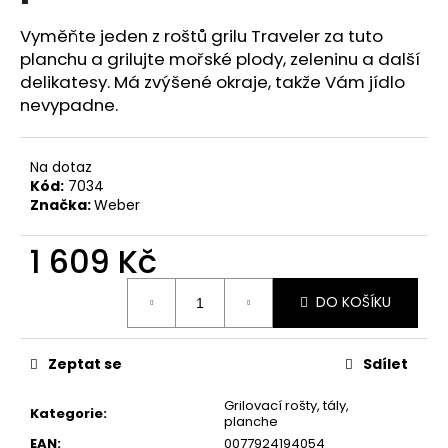
č
u
Vyměňte jeden z roštů grilu Traveler za tuto
j
planchu a grilujte mořské plody, zeleninu a další
e
delikatesy. Má zvýšené okraje, takže Vám jídlo
m
nevypadne.
e
Na dotaz
Kód:
7034
Značka:
Weber
1 609 Kč
Měrná
DO KOŠÍKU
cena:
Zeptat se
Sdílet
Grilovací rošty, tály,
Kategorie
:
planche
EAN
:
0077924194054