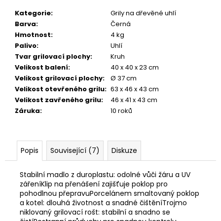
Kategorie
:
Grily na dřevěné uhlí
Barva
:
Černá
Hmotnost
:
4 kg
Palivo
:
Uhlí
Tvar grilovací plochy
:
Kruh
Velikost balení
:
40 x 40 x 23 cm
Velikost grilovací plochy
:
Ø 37 cm
Velikost otevřeného grilu
:
63 x 46 x 43 cm
Velikost zavřeného grilu
:
46 x 41 x 43 cm
Záruka
:
10 roků
Popis
Související (7)
Diskuze
Stabilní madlo z duroplastu: odolné vůči žáru a UV
zářeníKlip na přenášení zajišťuje poklop pro
pohodlnou přepravuPorcelánem smaltovaný poklop
a kotel: dlouhá životnost a snadné čištěníTrojmo
niklovaný grilovací rošt: stabilní a snadno se