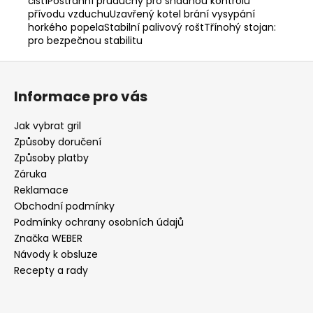
čistíPostranní průduchy pro snadnou kontrolu
přívodu vzduchuUzavřený kotel brání vysypání
horkého popelaStabilní palivový roštTřínohý stojan:
pro bezpečnou stabilitu
Z
á
Informace pro vás
p
a
Jak vybrat gril
t
Způsoby doručení
í
Způsoby platby
Záruka
Reklamace
Obchodní podmínky
Podmínky ochrany osobních údajů
Značka WEBER
Návody k obsluze
Recepty a rady