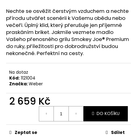
č
u
Nechte se osvěžit čerstvým vzduchem a nechte
j
přírodu utvářet scenérii k Vašemu obědu nebo
e
večeři. Úplný klid, který přerušuje jen příjemné
m
praskáním briket. Jakmile vezmete madlo
e
Vašeho přenosného grilu Smokey Joe® Premium
do ruky, příležitosti pro dobrodružství budou
nekonečné. Perfektní na cesty.
Na dotaz
Kód:
1121004
Značka:
Weber
2 659 Kč
Měrná
DO KOŠÍKU
cena:
Zeptat se
Sdílet