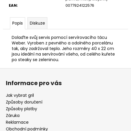
EAN
:
0077924122576
Popis
Diskuze
Dolaďte svůj servis pomocí servírovacího tácu
Weber. Vyroben z pevného a odolného porcelánu
tak, aby zadržoval teplo. Jeho rozměry 40 x 22 cm
jsou ideální na servírování všeho, od celého kuřete
po steaky se zeleninou.
Z
á
Informace pro vás
p
a
Jak vybrat gril
t
Způsoby doručení
í
Způsoby platby
Záruka
Reklamace
Obchodní podmínky