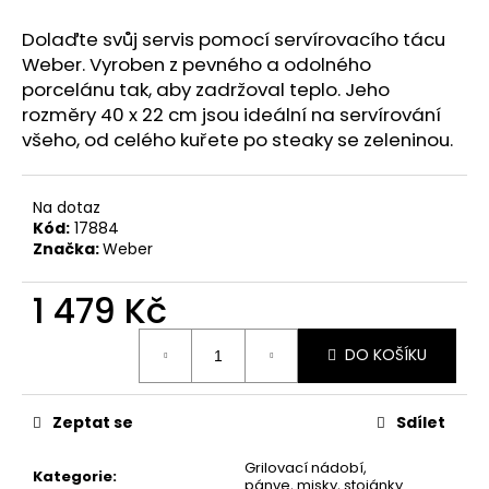
č
u
Dolaďte svůj servis pomocí servírovacího tácu
j
Weber. Vyroben z pevného a odolného
e
porcelánu tak, aby zadržoval teplo. Jeho
m
rozměry 40 x 22 cm jsou ideální na servírování
e
všeho, od celého kuřete po steaky se zeleninou.
Na dotaz
Kód:
17884
Značka:
Weber
1 479 Kč
Měrná
DO KOŠÍKU
cena:
Zeptat se
Sdílet
Grilovací nádobí,
Kategorie
:
pánve, misky, stojánky