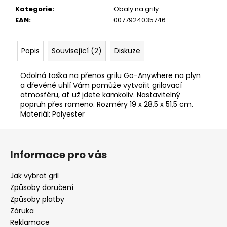
Kategorie
:
Obaly na grily
EAN
:
0077924035746
Popis
Související (2)
Diskuze
Odolná taška na přenos grilu Go-Anywhere na plyn
a dřevěné uhlí Vám pomůže vytvořit grilovací
atmosféru, ať už jdete kamkoliv. Nastavitelný
popruh přes rameno. Rozměry 19 x 28,5 x 51,5 cm.
Materiál: Polyester
Z
á
Informace pro vás
p
a
Jak vybrat gril
t
Způsoby doručení
í
Způsoby platby
Záruka
Reklamace