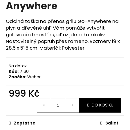
č
Anywhere
u
j
e
Odolná taška na přenos grilu Go-Anywhere na
m
plyn a dřevěné uhlí Vám pomůže vytvořit
e
grilovací atmosféru, ať už jdete kamkoliv.
Nastavitelný popruh přes rameno. Rozměry 19 x
28,5 x 51,5 cm. Materiál: Polyester
Na dotaz
Kód:
7160
Značka:
Weber
999 Kč
Měrná
DO KOŠÍKU
cena:
Zeptat se
Sdílet