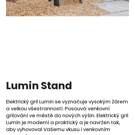
a
j
í
t
?
HLEDAT
Lumin Stand
D
Elektrický gril Lumin se vyznačuje vysokým žárem
o
a velkou všestranností. Posouvá venkovní
p
grilování ve městě do nových výšin. Elektrický gril
o
r
Lumin je moderní a praktický a je navržen tak,
u
aby vyhovoval Vašemu vkusu i venkovním