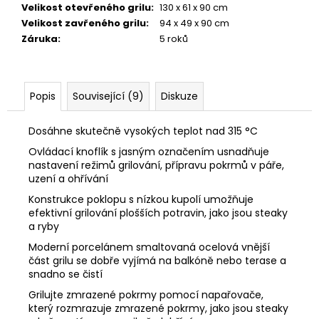
Velikost otevřeného grilu
:
130 x 61 x 90 cm
Velikost zavřeného grilu
:
94 x 49 x 90 cm
Záruka
:
5 roků
Popis
Související (9)
Diskuze
Dosáhne skutečně vysokých teplot nad 315 °C
Ovládací knoflík s jasným označením usnadňuje
nastavení režimů grilování, přípravu pokrmů v páře,
uzení a ohřívání
Konstrukce poklopu s nízkou kupolí umožňuje
efektivní grilování plošších potravin, jako jsou steaky
a ryby
Moderní porcelánem smaltovaná ocelová vnější
část grilu se dobře vyjímá na balkóně nebo terase a
snadno se čistí
Grilujte zmrazené pokrmy pomocí napařovače,
který rozmrazuje zmrazené pokrmy, jako jsou steaky