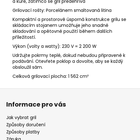
a kuře, zatímco se gril předehřívá
Grilovací rošty: Porcelánem smaltovaná litina
Kompaktní a prostorově úsporná konstrukce grilu se
skládacím stojanem umožňuje jeho snadné
skladování a opětovné použití během dalších
příležitostí.
Výkon (volty a watty): 230 V = 2 200 W
Udržujte pokrmy teplé, dokud nebudou připravené k
podávání. Otevřete poklop a dovolte, aby se každý
obsloužil sám.
Celková grilovací plocha: 1 562 cm²
Z
á
Informace pro vás
p
a
Jak vybrat gril
t
Způsoby doručení
í
Způsoby platby
Záruka