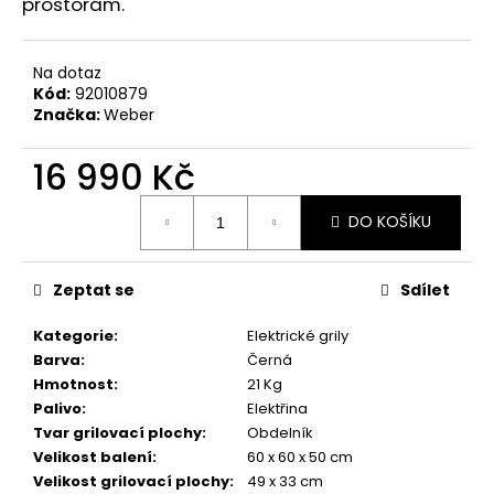
č
prostorám.
u
j
e
Na dotaz
Kód:
92010879
m
Značka:
Weber
e
16 990 Kč
Měrná
DO KOŠÍKU
cena:
Zeptat se
Sdílet
Kategorie
:
Elektrické grily
Barva
:
Černá
Hmotnost
:
21 Kg
Palivo
:
Elektřina
Tvar grilovací plochy
:
Obdelník
Velikost balení
:
60 x 60 x 50 cm
Velikost grilovací plochy
:
49 x 33 cm