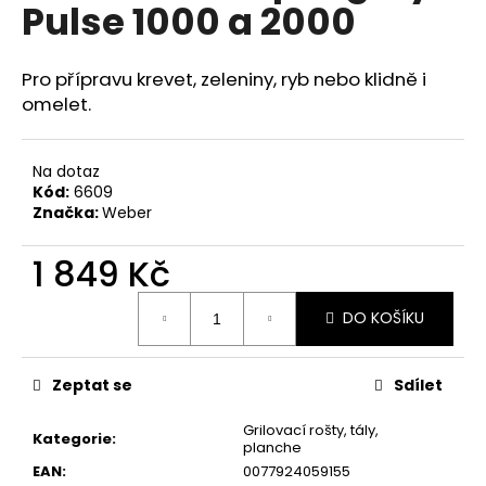
č
Pulse 1000 a 2000
u
j
e
Pro přípravu krevet, zeleniny, ryb nebo klidně i
m
omelet.
e
Na dotaz
Kód:
6609
Značka:
Weber
1 849 Kč
Měrná
DO KOŠÍKU
cena:
Zeptat se
Sdílet
Grilovací rošty, tály,
Kategorie
:
planche
EAN
:
0077924059155