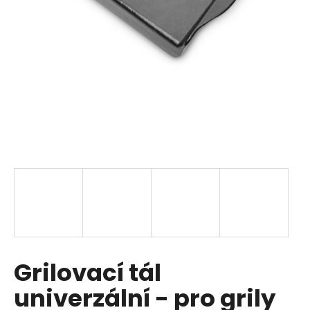
a
j
í
t
?
HLEDAT
D
o
p
Grilovací tál
o
r
univerzální - pro grily
u