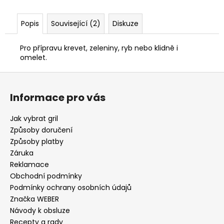
Popis
Související (2)
Diskuze
Pro přípravu krevet, zeleniny, ryb nebo klidně i
omelet.
Z
á
Informace pro vás
p
a
Jak vybrat gril
t
Způsoby doručení
í
Způsoby platby
Záruka
Reklamace
Obchodní podmínky
Podmínky ochrany osobních údajů
Značka WEBER
Návody k obsluze
Recepty a rady