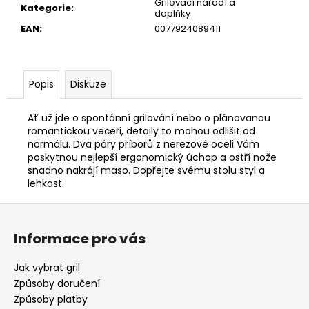
Grilovací nářadí a
Kategorie
:
doplňky
EAN
:
0077924089411
Popis
Diskuze
Ať už jde o spontánní grilování nebo o plánovanou
romantickou večeři, detaily to mohou odlišit od
normálu. Dva páry příborů z nerezové oceli Vám
poskytnou nejlepší ergonomický úchop a ostří nože
snadno nakrájí maso. Dopřejte svému stolu styl a
lehkost.
Z
á
Informace pro vás
p
a
Jak vybrat gril
t
Způsoby doručení
í
Způsoby platby