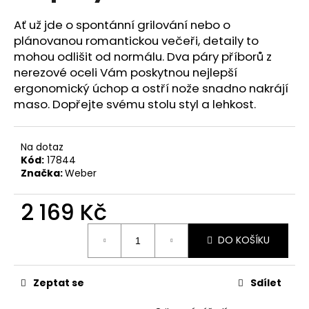
č
u
Ať už jde o spontánní grilování nebo o
j
plánovanou romantickou večeři, detaily to
e
mohou odlišit od normálu. Dva páry příborů z
m
nerezové oceli Vám poskytnou nejlepší
e
ergonomický úchop a ostří nože snadno nakrájí
maso. Dopřejte svému stolu styl a lehkost.
Na dotaz
Kód:
17844
Značka:
Weber
2 169 Kč
Měrná
DO KOŠÍKU
cena:
Zeptat se
Sdílet